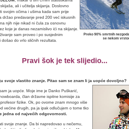
kijaša, ali i učitelja skijanja. Doslovno
i svojim očima i ušima kada sam prije
a držao predavanje pred 200 već iskusnih
ina njih nije nikad ni čula za osnovnu
 koje je danas nezamislivo ići na skijanje.
aživanje sam proveo i po susjednim
Preko 90% smrtnih nezgoda 
se nekom vrsto
došao do vrlo sličnih rezultata.
Pravi šok je tek slijedio...
u svoje vlastito znanje. Pitao sam se znam li ja uopće dovoljno?
am ja uopće. Moje ime je Danko Puškarić,
owboarda, član državne ispitne komisije za
i profesor fizike. Ok, po ovome znam mnogo više
 od većine drugih, pa ja ipak odlučujem o tome tko
je jedna od najvećih odgovornosti.
rati svoje znanje. Da bi napredovao u nečemu,