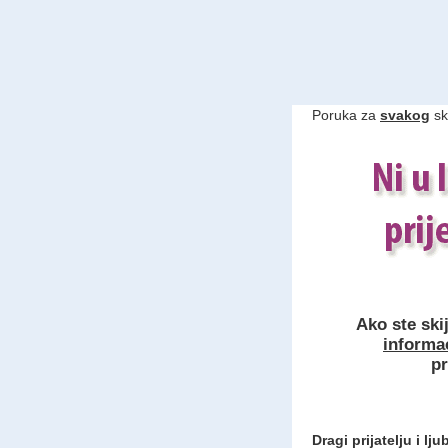
Poruka za
svakog
ski
Ako ste skij
informa
pr
Dragi prijatelju i lju