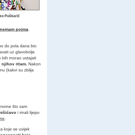
ko Puškarić
nemam pojma
.
mpo do pola dana bio
avati uz glavobolje.
e bih morao ustajati
njihov ritam.
Nakon
u (kakvi su zbilja
 onome što sam
mišićavo
i imali lijepo
ene
.
 koje se uvijek
 opasnosti koje