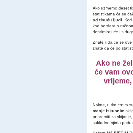
Ako uzmemo deset tisu
statistikama će se č
od tisuću ljudi
. Kod 
kod bordera o ručnom 
deprimirajuće i s dug
Znate li da će se ove 
znate da će po stati
Ako ne želi
će vam ovo 
vrijeme,
Naime, u tim crnim st
manje iskusnim
skij
pripremiti za skijanj
sukladno njima poduze
Kažem
NAJVEĆIM D