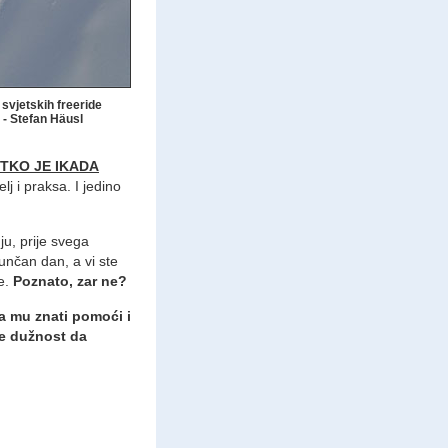
 svjetskih freeride
- Stefan Häusl
 TKO JE IKADA
j i praksa. I jedino
ju, prije svega
sunčan dan, a vi ste
te.
Poznato, zar ne?
ba mu znati pomoći i
 je dužnost da