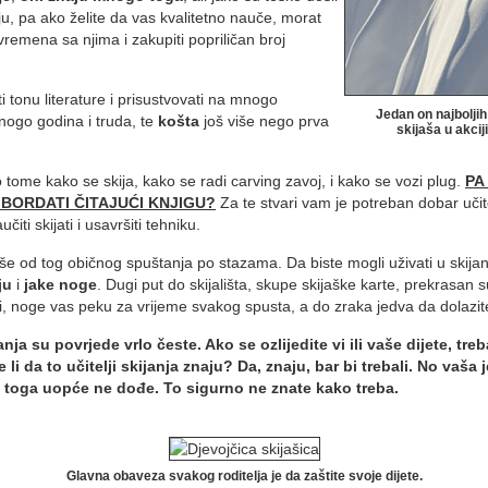
u, pa ako želite da vas kvalitetno nauče, morat
remena sa njima i zakupiti popriličan broj
ti tonu literature i prisustvovati na mnogo
Jedan on najboljih
nogo godina i truda, te
košta
još više nego prva
skijaša u akciji
o tome kako se skija, kako se radi carving zavoj, i kako se vozi plug.
PA
I BORDATI ČITAJUĆI KNJIGU?
Za te stvari vam je potreban dobar učitel
iti skijati i usavršiti tehniku.
više od tog običnog spuštanja po stazama. Da biste mogli uživati u skijan
ju
i
jake noge
. Dugi put do skijališta, skupe skijaške karte, prekrasan 
i, noge vas peku za vrijeme svakog spusta, a do zraka jedva da dolazi
nja su povrjede vrlo česte. Ako se ozlijedite vi ili vaše dijete, tre
e li da to učitelji skijanja znaju? Da, znaju, bar bi trebali. No vaša
 toga uopće ne dođe. To sigurno ne znate kako treba.
Glavna obaveza svakog roditelja je da zaštite svoje dijete.