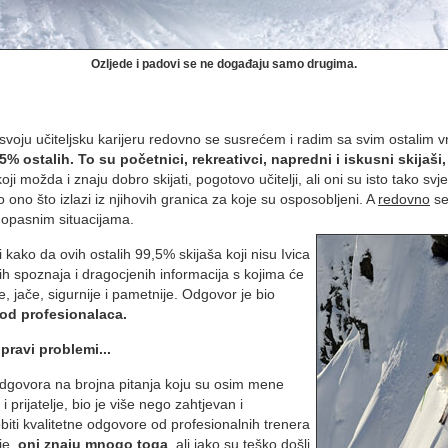
Ozljede i padovi se ne događaju samo drugima.
svoju učiteljsku karijeru redovno se susrećem i radim sa svim ostalim v
5% ostalih. To su početnici, rekreativci, napredni i iskusni skijaši, t
 koji možda i znaju dobro skijati, pogotovo učitelji, ali oni su isto tako s
 ono što izlazi iz njihovih granica za koje su osposobljeni. A
redovno
se
 opasnim situacijama.
 kako da ovih ostalih 99,5% skijaša koji nisu Ivica
nih spoznaja i dragocjenih informacija s kojima će
je, jače, sigurnije i pametnije. Odgovor je bio
od profesionalaca.
 pravi problemi...
dgovora na brojna pitanja koju su osim mene
i prijatelje, bio je više nego zahtjevan i
ti kvalitetne odgovore od profesionalnih trenera
 je,
oni znaju mnogo toga
, ali jako su teško došli